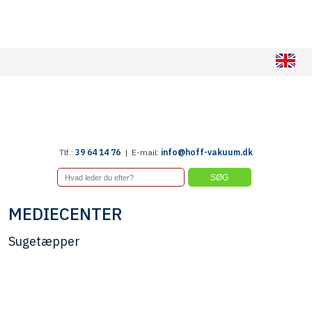
​
Tlf.:
39 64 14 76
| E-mail:
info@hoff-vakuum.dk
MEDIECENTER​
Sugetæpper